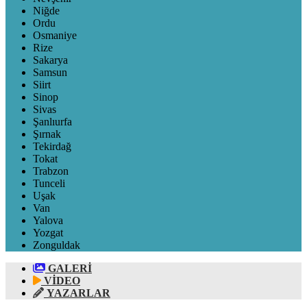
Niğde
Ordu
Osmaniye
Rize
Sakarya
Samsun
Siirt
Sinop
Sivas
Şanlıurfa
Şırnak
Tekirdağ
Tokat
Trabzon
Tunceli
Uşak
Van
Yalova
Yozgat
Zonguldak
GALERİ
VİDEO
YAZARLAR