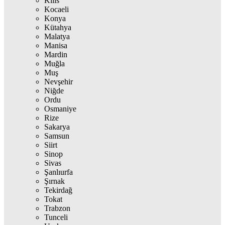
Kilis
Kocaeli
Konya
Kütahya
Malatya
Manisa
Mardin
Muğla
Muş
Nevşehir
Niğde
Ordu
Osmaniye
Rize
Sakarya
Samsun
Siirt
Sinop
Sivas
Şanlıurfa
Şırnak
Tekirdağ
Tokat
Trabzon
Tunceli