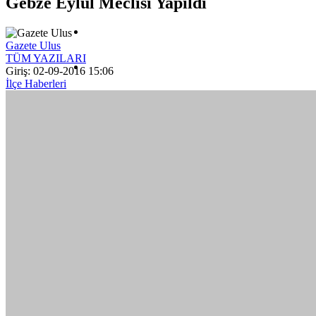
Gebze Eylül Meclisi Yapıldı
SAĞLIK
Gazete Ulus
TÜM YAZILARI
TEKNOLOJI
Giriş: 02-09-2016 15:06
İlçe Haberleri