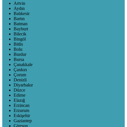
Artvin
Aydın
Balıkesir
Bartın
Batman
Bayburt
Bilecik
Bingöl
Bitlis
Bolu
Burdur
Bursa
Çanakkale
Çankırı
Çorum
Denizli
Diyarbakır
Düzce
Edirne
Elazığ
Erzincan
Erzurum
Eskişehir
Gaziantep
Giresun