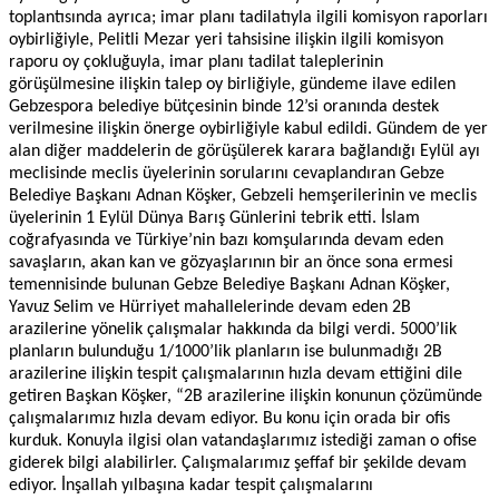
toplantısında ayrıca; imar planı tadilatıyla ilgili komisyon raporları
oybirliğiyle, Pelitli Mezar yeri tahsisine ilişkin ilgili komisyon
raporu oy çokluğuyla, imar planı tadilat taleplerinin
görüşülmesine ilişkin talep oy birliğiyle, gündeme ilave edilen
Gebzespora belediye bütçesinin binde 12’si oranında destek
verilmesine ilişkin önerge oybirliğiyle kabul edildi. Gündem de yer
alan diğer maddelerin de görüşülerek karara bağlandığı Eylül ayı
meclisinde meclis üyelerinin sorularını cevaplandıran Gebze
Belediye Başkanı Adnan Köşker, Gebzeli hemşerilerinin ve meclis
üyelerinin 1 Eylül Dünya Barış Günlerini tebrik etti. İslam
coğrafyasında ve Türkiye’nin bazı komşularında devam eden
savaşların, akan kan ve gözyaşlarının bir an önce sona ermesi
temennisinde bulunan Gebze Belediye Başkanı Adnan Köşker,
Yavuz Selim ve Hürriyet mahallelerinde devam eden 2B
arazilerine yönelik çalışmalar hakkında da bilgi verdi. 5000’lik
planların bulunduğu 1/1000’lik planların ise bulunmadığı 2B
arazilerine ilişkin tespit çalışmalarının hızla devam ettiğini dile
getiren Başkan Köşker, “2B arazilerine ilişkin konunun çözümünde
çalışmalarımız hızla devam ediyor. Bu konu için orada bir ofis
kurduk. Konuyla ilgisi olan vatandaşlarımız istediği zaman o ofise
giderek bilgi alabilirler. Çalışmalarımız şeffaf bir şekilde devam
ediyor. İnşallah yılbaşına kadar tespit çalışmalarını