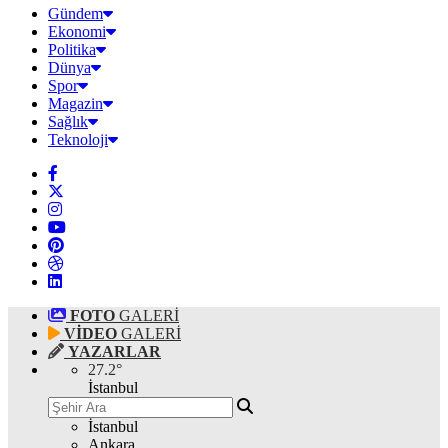
Gündem
Ekonomi
Politika
Dünya
Spor
Magazin
Sağlık
Teknoloji
FOTO
GALERİ
VİDEO
GALERİ
YAZARLAR
27.2
°
İstanbul
İstanbul
Ankara