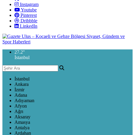
Instagram
Youtube
Pinterest
Dribbble
LinkedIn
27.2
°
İstanbul
İstanbul
Ankara
İzmir
Adana
Adıyaman
Afyon
Ağrı
Aksaray
Amasya
Antalya
Ardahan