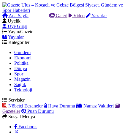
Ana Sayfa
Arama
Galeri
Video
Yazarlar
Üyelik
Üye Girişi
Yayın/Gazete
Yayınlar
Kategoriler
Gündem
Ekonomi
Politika
Dünya
Spor
Magazin
Sağlık
Teknoloji
Servisler
Nöbetçi Eczaneler
Hava Durumu
Namaz Vakitleri
Gazeteler
Puan Durumu
Sosyal Medya
Facebook