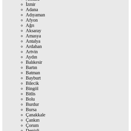
İzmir
Adana
Adıyaman
Afyon
Ağrı
Aksaray
Amasya
Antalya
Ardahan
Artvin
Aydın
Balıkesir
Bartın
Batman
Bayburt
Bilecik
Bingöl
Bitlis
Bolu
Burdur
Bursa
Çanakkale
Çankırı
Çorum
Denizli