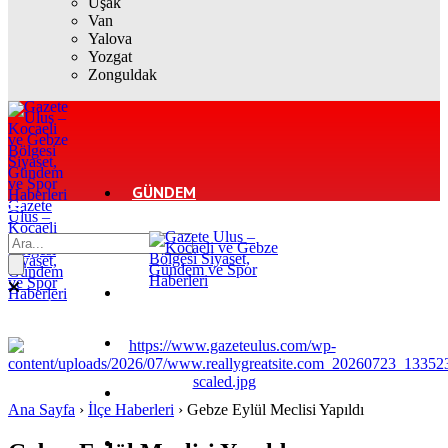
Uşak
Van
Yalova
Yozgat
Zonguldak
GÜNDEM
Gazete
Ulus –
Kocaeli
ve Gebze
EKONOMI
Bölgesi
Siyaset,
Gündem
ve Spor
POLITIKA
Haberleri
DÜNYA
SPOR
Ana Sayfa
›
İlçe Haberleri
›
Gebze Eylül Meclisi Yapıldı
MAGAZIN