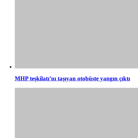
MHP teşkilatı’nı taşıyan otobüste yangın çıktı