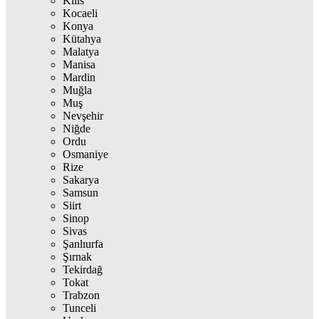
Kilis
Kocaeli
Konya
Kütahya
Malatya
Manisa
Mardin
Muğla
Muş
Nevşehir
Niğde
Ordu
Osmaniye
Rize
Sakarya
Samsun
Siirt
Sinop
Sivas
Şanlıurfa
Şırnak
Tekirdağ
Tokat
Trabzon
Tunceli