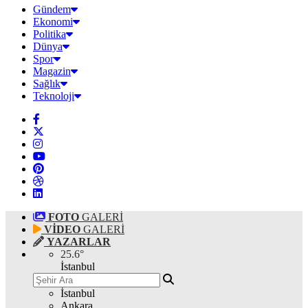
Gündem
Ekonomi
Politika
Dünya
Spor
Magazin
Sağlık
Teknoloji
FOTO
GALERİ
VİDEO
GALERİ
YAZARLAR
25.6
°
İstanbul
İstanbul
Ankara