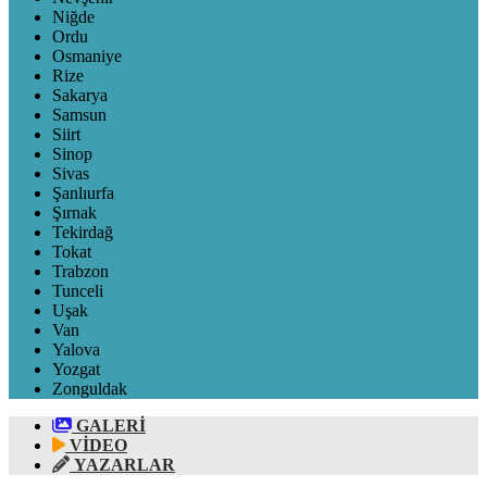
Niğde
Ordu
Osmaniye
Rize
Sakarya
Samsun
Siirt
Sinop
Sivas
Şanlıurfa
Şırnak
Tekirdağ
Tokat
Trabzon
Tunceli
Uşak
Van
Yalova
Yozgat
Zonguldak
GALERİ
VİDEO
YAZARLAR