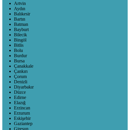
Artvin
Aydın
Balıkesir
Bartın
Batman
Bayburt
Bilecik
Bingöl
Bitlis
Bolu
Burdur
Bursa
Çanakkale
Çankırı
Çorum
Denizli
Diyarbakır
Düzce
Edirne
Elazığ
Erzincan
Erzurum
Eskişehir
Gaziantep
Giresun