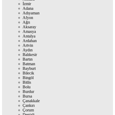
İzmir
Adana
Adıyaman
Afyon
Ağrı
Aksaray
Amasya
Antalya
Ardahan
Artvin
Aydın
Balıkesir
Bartın
Batman
Bayburt
Bilecik
Bingöl
Bitlis
Bolu
Burdur
Bursa
Çanakkale
Çankırı
Çorum
Denizli