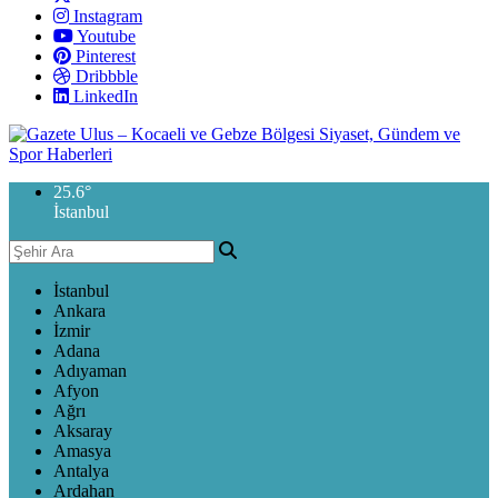
Instagram
Youtube
Pinterest
Dribbble
LinkedIn
25.6
°
İstanbul
İstanbul
Ankara
İzmir
Adana
Adıyaman
Afyon
Ağrı
Aksaray
Amasya
Antalya
Ardahan