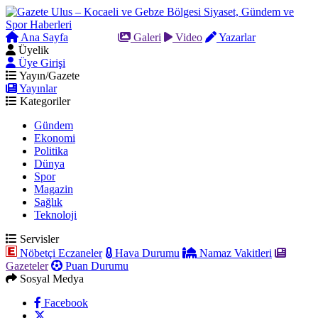
Ana Sayfa
Arama
Galeri
Video
Yazarlar
Üyelik
Üye Girişi
Yayın/Gazete
Yayınlar
Kategoriler
Gündem
Ekonomi
Politika
Dünya
Spor
Magazin
Sağlık
Teknoloji
Servisler
Nöbetçi Eczaneler
Hava Durumu
Namaz Vakitleri
Gazeteler
Puan Durumu
Sosyal Medya
Facebook