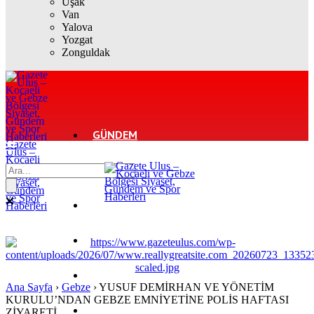
Uşak
Van
Yalova
Yozgat
Zonguldak
GÜNDEM
Gazete
Ulus –
Kocaeli
ve Gebze
EKONOMI
Bölgesi
Siyaset,
Gündem
ve Spor
POLITIKA
Haberleri
DÜNYA
SPOR
Ana Sayfa
›
Gebze
›
YUSUF DEMİRHAN VE YÖNETİM
KURULU’NDAN GEBZE EMNİYETİNE POLİS HAFTASI
MAGAZIN
ZİYARETİ