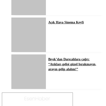
Açık Hava Sinema Keyfi
Bıyık’dan Darıcalılara çağrı:
“Atıkları gelişi güzel bırakmayın,
arayın gelip alalım!”