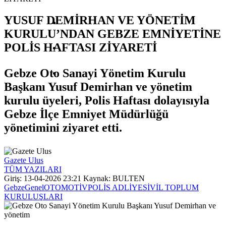
YUSUF DEMİRHAN VE YÖNETİM
SAĞLIK
KURULU’NDAN GEBZE EMNİYETİNE
POLİS HAFTASI ZİYARETİ
TEKNOLOJI
Gebze Oto Sanayi Yönetim Kurulu
Başkanı Yusuf Demirhan ve yönetim
kurulu üyeleri, Polis Haftası dolayısıyla
Gebze İlçe Emniyet Müdürlüğü
yönetimini ziyaret etti.
Gazete Ulus
TÜM YAZILARI
Giriş: 13-04-2026 23:21
Kaynak: BULTEN
Gebze
Genel
OTOMOTİV
POLİS ADLİYE
SİVİL TOPLUM
KURULUŞLARI