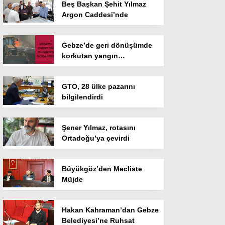
Beş Başkan Şehit Yılmaz
Argon Caddesi’nde
Gebze’de geri dönüşümde
korkutan yangın…
GTO, 28 ülke pazarını
bilgilendirdi
Şener Yılmaz, rotasını
Ortadoğu’ya çevirdi
Büyükgöz’den Mecliste
Müjde
Hakan Kahraman’dan Gebze
Belediyesi’ne Ruhsat