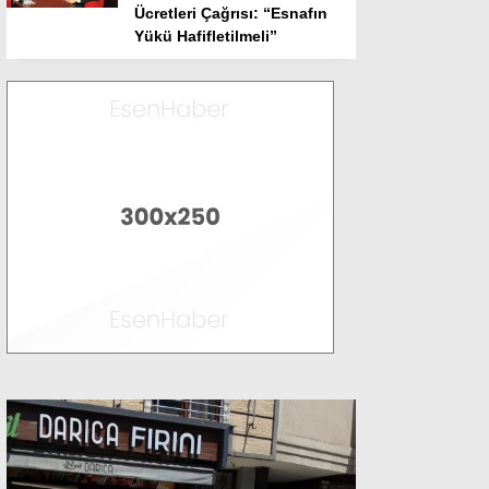
Ücretleri Çağrısı: “Esnafın
Yükü Hafifletilmeli”