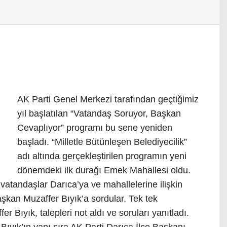
AK Parti Genel Merkezi tarafından geçtiğimiz
yıl başlatılan “Vatandaş Soruyor, Başkan
Cevaplıyor” programı bu sene yeniden
başladı. “Milletle Bütünleşen Belediyecilik”
adı altında gerçekleştirilen programın yeni
dönemdeki ilk durağı Emek Mahallesi oldu.
atandaşlar Darıca’ya ve mahallelerine ilişkin
aşkan Muzaffer Bıyık’a sordular. Tek tek
 Bıyık, talepleri not aldı ve soruları yanıtladı.
yık’ın yanı sıra AK Parti Darıca İlçe Başkanı