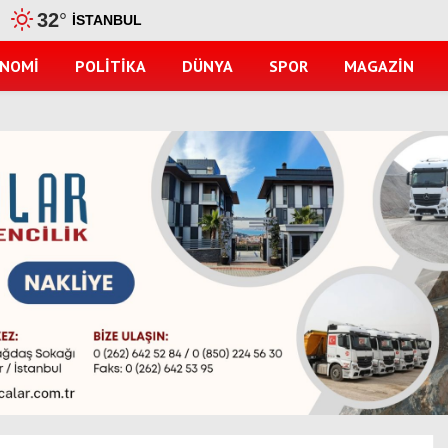
32
°
İSTANBUL
ONOMI
POLITIKA
DÜNYA
SPOR
MAGAZIN