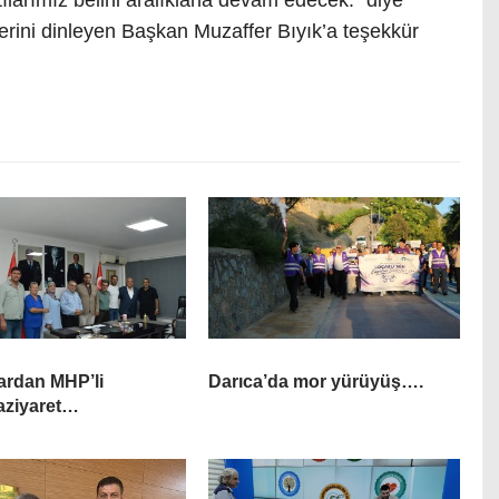
tılarımız belirli aralıklarla devam edecek.” diye
lerini dinleyen Başkan Muzaffer Bıyık’a teşekkür
ardan MHP’li
Darıca’da mor yürüyüş….
aziyaret…