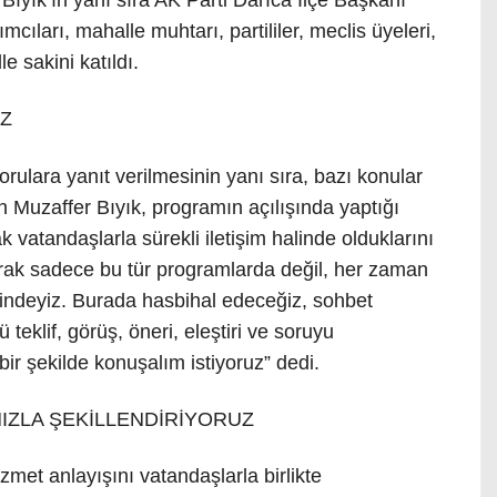
ıları, mahalle muhtarı, partililer, meclis üyeleri,
e sakini katıldı.
İZ
ulara yanıt verilmesinin yanı sıra, bazı konular
n Muzaffer Bıyık, programın açılışında yaptığı
vatandaşlarla sürekli iletişim halinde olduklarını
larak sadece bu tür programlarda değil, her zaman
alindeyiz. Burada hasbihal edeceğiz, sohbet
teklif, görüş, öneri, eleştiri ve soruyu
r şekilde konuşalım istiyoruz” dedi.
MIZLA ŞEKİLLENDİRİYORUZ
met anlayışını vatandaşlarla birlikte