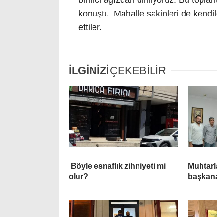
birinci ağızdan dinliyoruz. Bu toplan
konuştu. Mahalle sakinleri de kendi
ettiler.
İLGİNİZİ
ÇEKEBİLİR
Böyle esnaflık zihniyeti mi
Muhtarl
olur?
başkan