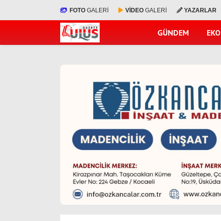
FOTO
GALERİ
VİDEO
GALERİ
YAZARLAR
GÜNDEM
EK