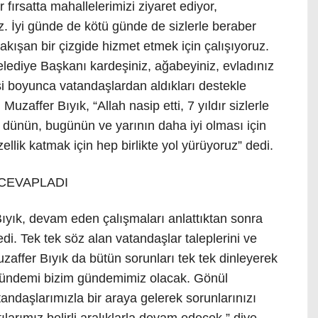
er fırsatta mahallelerimizi ziyaret ediyor,
z. İyi günde de kötü günde de sizlerle beraber
kışan bir çizgide hizmet etmek için çalışıyoruz.
elediye Başkanı kardeşiniz, ağabeyiniz, evladınız
esi boyunca vatandaşlardan aldıkları destekle
uzaffer Bıyık, “Allah nasip etti, 7 yıldır sizlerle
le dünün, bugünün ve yarının daha iyi olması için
zellik katmak için hep birlikte yol yürüyoruz” dedi.
CEVAPLADI
ıyık, devam eden çalışmaları anlattıktan sonra
edi. Tek tek söz alan vatandaşlar taleplerini ve
uzaffer Bıyık da bütün sorunları tek tek dinleyerek
n gündemi bizim gündemimiz olacak. Gönül
andaşlarımızla bir araya gelerek sorunlarınızı