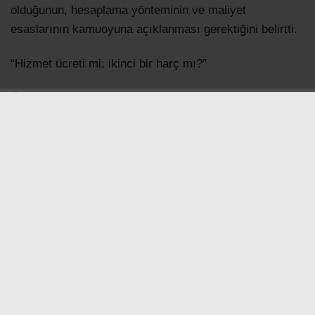
olduğunun, hesaplama yönteminin ve maliyet
esaslarının kamuoyuna açıklanması gerektiğini belirtti.
“Hizmet ücreti mi, ikinci bir harç mı?”
Önergede, hukuki tartışmanın merkezinde 2464 sayılı
Belediye Gelirleri Kanunu’nun 97. maddesinin
bulunduğu ifade edildi. Belediyelerin bu madde
kapsamında ancak sundukları bir hizmetin karşılığı
olarak ücret alabileceğine dikkat çekilen önergede, aynı
ruhsat işlemi kapsamında tahsil edilen ilave bedellerin
gerçekten bir hizmet karşılığı mı olduğu, yoksa
kanunda düzenlenen ruhsat harcına ek olarak alınan
ikinci bir harç niteliği mi taşıdığı sorusunun açıklığa
kavuşturulması istendi.
Kahraman, benzer uygulamalar nedeniyle açılan