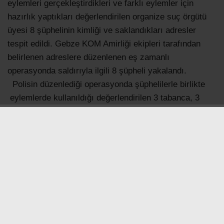
eylemleri gerçekleştirdikleri ve farklı eylemler için
hazırlık yaptıkları değerlendirilen organize suç örgütü
üyesi 8 şüphelinin kimliği ve saklandıkları adresler
tespit edildi. Gebze KOM Amirliği ekipleri tarafından
belirlenen adreslere düzenlenen eş zamanlı
operasyonda saldırıyla ilgili 8 şüpheli yakalandı.
Polisin düzenlediği operasyonda şüphelilerle birlikte
eylemlerde kullanıldığı değerlendirilen 3 tabanca, 3
şarjör, 22 fişek, 1,5 litre benzin, kar maskesi, eldiven
ve boyunluk ele geçirildi. Emniyet Müdürlüğü’nde
işlemleri tamamlanan 8 şüpheli, çıkarıldıkları
hakimlikçe tutuklandı
İLGİNİZİ
ÇEKEBİLİR