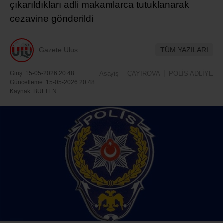
çıkarıldıkları adli makamlarca tutuklanarak
cezavine gönderildi
Gazete Ulus
TÜM YAZILARI
Giriş: 15-05-2026 20:48
Asayiş
ÇAYIROVA
POLİS ADLİYE
Güncelleme: 15-05-2026 20:48
Kaynak: BULTEN